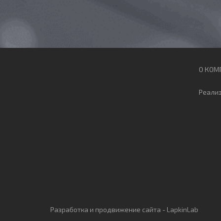
О КОМ
Реали
Разработка
и
продвижение сайта
-
LapkinLab