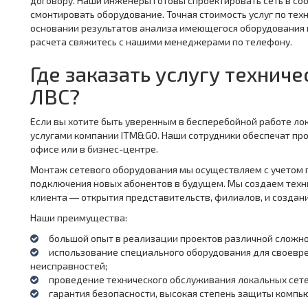
договору. Наши инженеры готовы спроектировать сеть в со
смонтировать оборудование. Точная стоимость услуг по те
основании результатов анализа имеющегося оборудования 
расчета свяжитесь с нашими менеджерами по телефону.
Где заказать услугу технич
ЛВС?
Если вы хотите быть уверенным в бесперебойной работе ло
услугами компании ITM&GO. Наши сотрудники обеспечат про
офисе или в бизнес-центре.
Монтаж сетевого оборудования мы осуществляем с учетом
подключения новых абонентов в будущем. Мы создаем техн
клиента ― открытия представительств, филиалов, и создан
Наши преимущества:
большой опыт в реализации проектов различной сложно
использование специального оборудования для своевр
неисправностей;
проведение технического обслуживания локальных сет
гарантия безопасности, высокая степень защиты компью