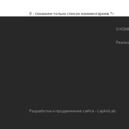
0 - покажем только список комментариев ?>
О КОМ
Реали
Разработка
и
продвижение сайта
-
LapkinLab