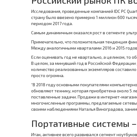
Российский рынок ПК в
Исследования, проведенные компанией IDC PC Quart
страну было ввезено примерно 1 миллион 600 тысяч
периодом 2017 года.
Самым динамичным оказался рост в сегменте ультра
Примечательно, что положительная тенденция фиксир
Между аналогичными кварталами 2016 и 2015 годов
Если оценивать год не квартально, а целиком, то 
В целом, за минувший год в Российской Федерации 
количество реализованных экземпляров составило 4.
просто огромна.
“В 2018 году основными покупателями компьютерног
обновляют технику, которая приобретена около 5 
поставленные задачи. Продажи в интернет-магазин
многочисленные программы, предлагаемые сетевым
своими наблюдениями Наталья Виноградова, заним
Портативные системы –
Итак, активнее всего развивался сегмент ноутбуков