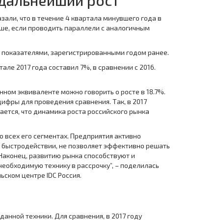
 дальнейший рост
зали, что в течение 4 квартала минувшего года в
чше, если проводить параллели с аналогичным
 с показателями, зарегистрированными годом ранее.
але 2017 года составил 7%, в сравнении с 2016.
нном эквиваленте можно говорить о росте в 18.7%.
ифры для проведения сравнения. Так, в 2017
чается, что динамика роста российского рынка
 всех его сегментах. Предприятия активно
о быстродействии, не позволяет эффективно решать
Наконец, развитию рынка способствуют и
обходимую технику в рассрочку”, – поделилась
ском центре IDC Россия.
данной техники. Для сравнения, в 2017 году