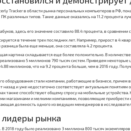
осстановился и демонстрирует
erly Tracker в области рынка персональных компьютеров в РФ, пока
 ПК различных типов. Такие данные оказались на 11.2 процента лу
буков, здесь его значение составило 88.4 процента, в сравнении
уется в течение трех последних лет. Например, прирост в 4 кварт
 разница была еще меньше, она составляла 4.2 процента.
общая картина складывается еще более положительно. В количестве
реализовано 5 миллионов 790 тысяч систем. Приведем некоторые ц
88 миллионов, что на 9.2 процента больше, чем в 2016 году. Полу
о оборудования стали компании, работающие в бизнесе, причем во
лет назад и уже недостаточно соответствует актуальным понятиям 
ах также способствуют общему спросу на мобильные устройства. 
и магазинами и мелкими компаниями, позволяющие приобрести не
ающая должность одного из ведущих менеджеров в исследователь
 лидеры рынка
. В 2018 году было реализовано 3 миллиона 800 тысяч экземпляров 