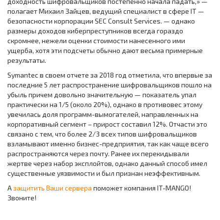
доходность шифровальщиков постепенно начала падать,» —
полагает Михаил Зайцев, ведущий специалист в сфере IT —
безопасности корпорации SEC Consult Services. — однако
размеры доходов киберпреступников всегда гораздо
скромнее, нежели оценки стоимости нанесенного ими
ущерба, хотя эти подсчеты обычно дают весьма примерные
результаты.
Symantec в своем отчете за 2018 год отметила, что впервые за
последние 5 лет распространение шифровальщиков пошло на
убыль причем довольно значительную — показатель упал
практически на 1/5 (около 20%), однако в противовес этому
увечилась доля программ-вымогателей, направленных на
корпоративный сегмент – прирост составил 12%. Отчасти это
связано с тем, что более 2/3 всех типов шифровальщиков
взламывают именно бизнес-предприятия, так как чаще всего
распространяются через почту. Ранее их перекидывали
жертве через набор эксплойтов, однако данный способ имел
существенные уязвимости и был признан неэффективным.
А
защитить Ваши сервера
поможет компания IT-MANGO!
Звоните!