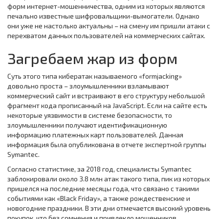
форм интернет-мошенничества, одним из которых являются
печально известные шифровальщики-вымогатели. Однако
они уже не настолько актуальны – на смену им пришли атаки с
перехватом данных пользователей на коммерческих сайтах.
Загребаем жар из форм
Суть этого типа кибератак называемого «formjacking»
довольно проста – злоумышленники взламывают
коммерческий сайт и встраивают в его структуру небольшой
фрагмент кода прописанный на JavaScript. Если на сайте есть
некоторые уязвимости в системе безопасности, то
злоумышленники получают идентификационную
информацию платежных карт пользователей. Данная
информация была опубликована в отчете экспертной группы
Symantec.
Согласно статистике, за 2018 год, специалисты Symantec
заблокировали около 3.8 млн атак такого типа, пик из которых
пришелся на последние месяцы года, что связано с такими
событиями как «Black Friday», а также рождественские и
новогодние праздники. В эти дни отмечается высокий уровень
покупок, что без сомнения и привлекло мошенников.